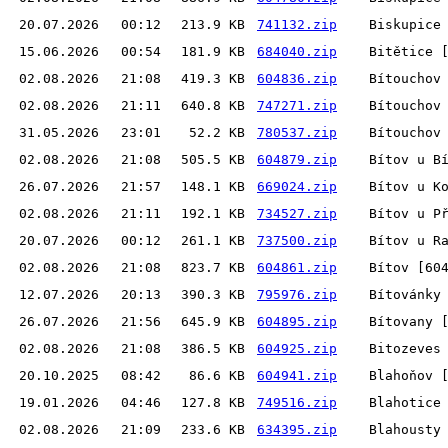
20.07.2026
00:12
213.9 KB
741132.zip
Biskupice
15.06.2026
00:54
181.9 KB
684040.zip
Bitětice 
02.08.2026
21:08
419.3 KB
604836.zip
Bítouchov
02.08.2026
21:11
640.8 KB
747271.zip
Bítouchov
31.05.2026
23:01
52.2 KB
780537.zip
Bítouchov
02.08.2026
21:08
505.5 KB
604879.zip
Bítov u B
26.07.2026
21:57
148.1 KB
669024.zip
Bítov u K
02.08.2026
21:11
192.1 KB
734527.zip
Bítov u P
20.07.2026
00:12
261.1 KB
737500.zip
Bítov u R
02.08.2026
21:08
823.7 KB
604861.zip
Bítov [60
12.07.2026
20:13
390.3 KB
795976.zip
Bítovánky
26.07.2026
21:56
645.9 KB
604895.zip
Bítovany 
02.08.2026
21:08
386.5 KB
604925.zip
Bitozeves
20.10.2025
08:42
86.6 KB
604941.zip
Blahoňov 
19.01.2026
04:46
127.8 KB
749516.zip
Blahotice
02.08.2026
21:09
233.6 KB
634395.zip
Blahousty