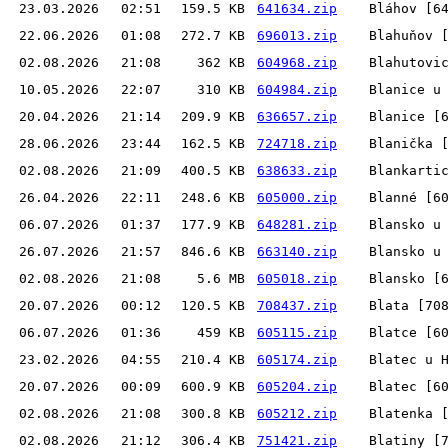
23.03.2026
02:51
159.5 KB
641634.zip
Bláhov [6
22.06.2026
01:08
272.7 KB
696013.zip
Blahuňov 
02.08.2026
21:08
362 KB
604968.zip
Blahutovi
10.05.2026
22:07
310 KB
604984.zip
Blanice u
20.04.2026
21:14
209.9 KB
636657.zip
Blanice [
28.06.2026
23:44
162.5 KB
724718.zip
Blanička 
02.08.2026
21:09
400.5 KB
638633.zip
Blankarti
26.04.2026
22:11
248.6 KB
605000.zip
Blanné [6
06.07.2026
01:37
177.9 KB
648281.zip
Blansko u
26.07.2026
21:57
846.6 KB
663140.zip
Blansko u
02.08.2026
21:08
5.6 MB
605018.zip
Blansko [
20.07.2026
00:12
120.5 KB
708437.zip
Blata [70
06.07.2026
01:36
459 KB
605115.zip
Blatce [6
23.02.2026
04:55
210.4 KB
605174.zip
Blatec u 
20.07.2026
00:09
600.9 KB
605204.zip
Blatec [6
02.08.2026
21:08
300.8 KB
605212.zip
Blatenka 
02.08.2026
21:12
306.4 KB
751421.zip
Blatiny [