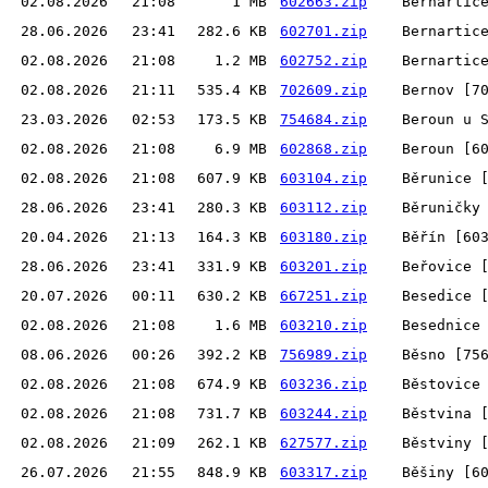
02.08.2026
21:08
1 MB
602663.zip
Bernartic
28.06.2026
23:41
282.6 KB
602701.zip
Bernartic
02.08.2026
21:08
1.2 MB
602752.zip
Bernartic
02.08.2026
21:11
535.4 KB
702609.zip
Bernov [7
23.03.2026
02:53
173.5 KB
754684.zip
Beroun u 
02.08.2026
21:08
6.9 MB
602868.zip
Beroun [6
02.08.2026
21:08
607.9 KB
603104.zip
Běrunice 
28.06.2026
23:41
280.3 KB
603112.zip
Běruničky
20.04.2026
21:13
164.3 KB
603180.zip
Běřín [60
28.06.2026
23:41
331.9 KB
603201.zip
Beřovice 
20.07.2026
00:11
630.2 KB
667251.zip
Besedice 
02.08.2026
21:08
1.6 MB
603210.zip
Besednice
08.06.2026
00:26
392.2 KB
756989.zip
Běsno [75
02.08.2026
21:08
674.9 KB
603236.zip
Běstovice
02.08.2026
21:08
731.7 KB
603244.zip
Běstvina 
02.08.2026
21:09
262.1 KB
627577.zip
Běstviny 
26.07.2026
21:55
848.9 KB
603317.zip
Běšiny [6