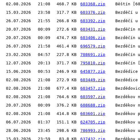
02.08.2026
21:08
468.7 KB
603368.zip
Běštín [6
15.03.2026
23:58
317.7 KB
603376.zip
Bezděčí u
26.07.2026
21:55
266.8 KB
603392.zip
Bezděčí u
20.07.2026
00:09
272.6 KB
603431.zip
Bezděčín 
20.07.2026
00:09
474.7 KB
603406.zip
Bezděčín 
26.07.2026
21:58
461.4 KB
696579.zip
Bezděčín 
23.02.2026
04:57
227.8 KB
708691.zip
Bezděčín 
12.07.2026
20:13
371.7 KB
795810.zip
Bezděčín 
15.06.2026
00:53
246.9 KB
645877.zip
Bezdědice
02.08.2026
21:08
272.9 KB
603449.zip
Bezdědice
02.08.2026
21:08
677.4 KB
603457.zip
Bezdědovi
02.08.2026
21:08
764.6 KB
603597.zip
Bezděkov 
20.07.2026
00:09
376.2 KB
608688.zip
Bezděkov 
02.08.2026
21:08
414.8 KB
603601.zip
Bezděkov 
06.07.2026
01:37
151.1 KB
624705.zip
Bezděkov 
28.06.2026
23:45
298.6 KB
786993.zip
Bezděkov 
15.03.2026
23:59
83.8 KB
637432.zip
Bezděkov 