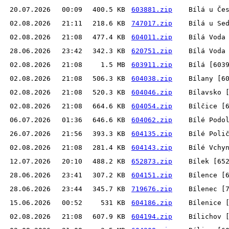
20.07.2026
00:09
400.5 KB
603881.zip
Bílá u Če
02.08.2026
21:11
218.6 KB
747017.zip
Bílá u Se
02.08.2026
21:08
477.4 KB
604011.zip
Bílá Voda
28.06.2026
23:42
342.3 KB
620751.zip
Bílá Voda
02.08.2026
21:08
1.5 MB
603911.zip
Bílá [603
02.08.2026
21:08
506.3 KB
604038.zip
Bílany [6
02.08.2026
21:08
520.3 KB
604046.zip
Bílavsko 
02.08.2026
21:08
664.6 KB
604054.zip
Bílčice [
06.07.2026
01:36
646.6 KB
604062.zip
Bílé Podo
26.07.2026
21:56
393.3 KB
604135.zip
Bílé Poli
02.08.2026
21:08
281.4 KB
604143.zip
Bílé Vchy
12.07.2026
20:10
488.2 KB
652873.zip
Bílek [65
28.06.2026
23:41
307.2 KB
604151.zip
Bílence [
28.06.2026
23:44
345.7 KB
719676.zip
Bílenec [
15.06.2026
00:52
531 KB
604186.zip
Bílenice 
02.08.2026
21:08
607.9 KB
604194.zip
Bílichov 