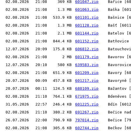
02.08.2026
21:08
369 KB
601047.zip
Bařice [6
02.08.2026
21:08
1.3 MB
601063.zip
Baška [60
02.08.2026
21:08
533.9 KB
601101.zip
Bašnice [
02.08.2026
21:08
1.3 MB
601128.zip
Bašť [601
02.08.2026
21:08
2.1 MB
601144.zip
Batelov [
02.08.2026
21:08
844.4 KB
601152.zip
Batňovice
12.07.2026
20:09
175.8 KB
606812.zip
Batouchov
02.08.2026
21:08
2 MB
601179.zip
Bavorov [
12.07.2026
20:10
580 KB
639583.zip
Bavorovic
02.08.2026
21:08
651.9 KB
601209.zip
Bavory [6
20.07.2026
00:09
457.8 KB
601217.zip
Bavoryně 
20.07.2026
00:11
124.5 KB
680109.zip
Bažantov 
02.08.2026
21:10
764.1 KB
671975.zip
Bdeněves 
31.05.2026
22:57
246.4 KB
601225.zip
Bdín [601
02.08.2026
21:10
380.2 KB
691267.zip
Bečice na
26.07.2026
22:00
790.9 KB
797014.zip
Bečice [7
02.08.2026
21:08
305.6 KB
602744.zip
Bečkov [6