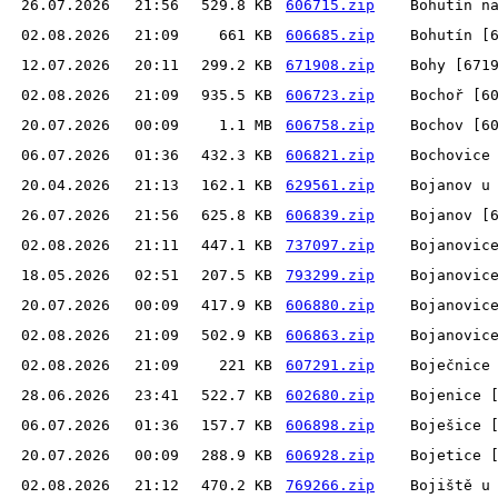
26.07.2026
21:56
529.8 KB
606715.zip
Bohutín n
02.08.2026
21:09
661 KB
606685.zip
Bohutín [
12.07.2026
20:11
299.2 KB
671908.zip
Bohy [671
02.08.2026
21:09
935.5 KB
606723.zip
Bochoř [6
20.07.2026
00:09
1.1 MB
606758.zip
Bochov [6
06.07.2026
01:36
432.3 KB
606821.zip
Bochovice
20.04.2026
21:13
162.1 KB
629561.zip
Bojanov u
26.07.2026
21:56
625.8 KB
606839.zip
Bojanov [
02.08.2026
21:11
447.1 KB
737097.zip
Bojanovic
18.05.2026
02:51
207.5 KB
793299.zip
Bojanovic
20.07.2026
00:09
417.9 KB
606880.zip
Bojanovic
02.08.2026
21:09
502.9 KB
606863.zip
Bojanovic
02.08.2026
21:09
221 KB
607291.zip
Boječnice
28.06.2026
23:41
522.7 KB
602680.zip
Bojenice 
06.07.2026
01:36
157.7 KB
606898.zip
Boješice 
20.07.2026
00:09
288.9 KB
606928.zip
Bojetice 
02.08.2026
21:12
470.2 KB
769266.zip
Bojiště u