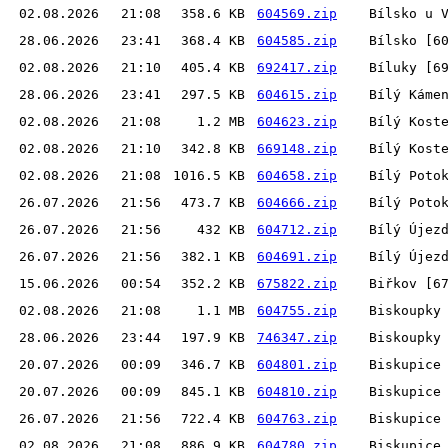
02.08.2026
21:08
358.6 KB
604569.zip
Bílsko u 
28.06.2026
23:41
368.4 KB
604585.zip
Bílsko [6
02.08.2026
21:10
405.4 KB
692417.zip
Bíluky [6
28.06.2026
23:41
297.5 KB
604615.zip
Bílý Káme
02.08.2026
21:08
1.2 MB
604623.zip
Bílý Kost
02.08.2026
21:10
342.8 KB
669148.zip
Bílý Kost
02.08.2026
21:08
1016.5 KB
604658.zip
Bílý Poto
26.07.2026
21:56
473.7 KB
604666.zip
Bílý Poto
26.07.2026
21:56
432 KB
604712.zip
Bílý Újez
26.07.2026
21:56
382.1 KB
604691.zip
Bílý Újez
15.06.2026
00:54
352.2 KB
675822.zip
Biřkov [6
02.08.2026
21:08
1.1 MB
604755.zip
Biskoupky
28.06.2026
23:44
197.9 KB
746347.zip
Biskoupky
20.07.2026
00:09
346.7 KB
604801.zip
Biskupice
20.07.2026
00:09
845.1 KB
604810.zip
Biskupice
26.07.2026
21:56
722.4 KB
604763.zip
Biskupice
02.08.2026
21:08
886.9 KB
604780.zip
Biskupice