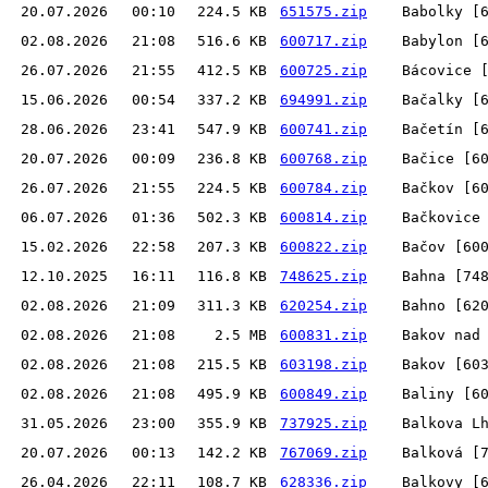
20.07.2026
00:10
224.5 KB
651575.zip
Babolky [
02.08.2026
21:08
516.6 KB
600717.zip
Babylon [
26.07.2026
21:55
412.5 KB
600725.zip
Bácovice 
15.06.2026
00:54
337.2 KB
694991.zip
Bačalky [
28.06.2026
23:41
547.9 KB
600741.zip
Bačetín [
20.07.2026
00:09
236.8 KB
600768.zip
Bačice [6
26.07.2026
21:55
224.5 KB
600784.zip
Bačkov [6
06.07.2026
01:36
502.3 KB
600814.zip
Bačkovice
15.02.2026
22:58
207.3 KB
600822.zip
Bačov [60
12.10.2025
16:11
116.8 KB
748625.zip
Bahna [74
02.08.2026
21:09
311.3 KB
620254.zip
Bahno [62
02.08.2026
21:08
2.5 MB
600831.zip
Bakov nad
02.08.2026
21:08
215.5 KB
603198.zip
Bakov [60
02.08.2026
21:08
495.9 KB
600849.zip
Baliny [6
31.05.2026
23:00
355.9 KB
737925.zip
Balkova L
20.07.2026
00:13
142.2 KB
767069.zip
Balková [
26.04.2026
22:11
108.7 KB
628336.zip
Balkovy [