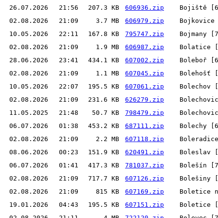
26.07.2026
21:56
207.3 KB
606936.zip
Bojiště [
02.08.2026
21:09
3.7 MB
606979.zip
Bojkovice
10.05.2026
22:11
167.8 KB
795747.zip
Bojmany [
02.08.2026
21:09
1.9 MB
606987.zip
Bolatice 
28.06.2026
23:41
434.1 KB
607002.zip
Boleboř [
02.08.2026
21:09
1.1 MB
607045.zip
Bolehošť 
10.05.2026
22:07
195.5 KB
607061.zip
Bolechov 
02.08.2026
21:09
231.6 KB
626279.zip
Bolechovi
11.05.2025
21:48
50.7 KB
798479.zip
Bolechovi
06.07.2026
01:38
453.2 KB
687111.zip
Bolechy [
02.08.2026
21:09
2.2 MB
607118.zip
Boleradic
08.06.2026
00:23
151.9 KB
620491.zip
Boleslav 
06.07.2026
01:41
417.3 KB
781037.zip
Bolešín [
02.08.2026
21:09
717.7 KB
607126.zip
Bolešiny 
02.08.2026
21:09
815 KB
607169.zip
Boletice 
19.01.2026
04:43
195.5 KB
607151.zip
Boletice 
02.08.2026
21:11
4 MB
722120.zip
Bolevec [