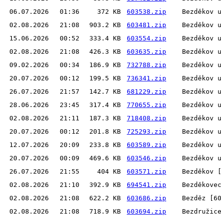
06.07.2026
01:36
372 KB
603538.zip
Bezděkov 
02.08.2026
21:08
903.2 KB
603481.zip
Bezděkov 
15.06.2026
00:52
333.4 KB
603554.zip
Bezděkov 
02.08.2026
21:08
426.3 KB
603635.zip
Bezděkov 
09.02.2026
00:34
186.9 KB
732788.zip
Bezděkov 
20.07.2026
00:12
199.5 KB
736341.zip
Bezděkov 
26.07.2026
21:57
142.7 KB
681229.zip
Bezděkov 
28.06.2026
23:45
317.4 KB
770655.zip
Bezděkov 
02.08.2026
21:11
187.3 KB
718408.zip
Bezděkov 
20.07.2026
00:12
201.8 KB
725293.zip
Bezděkov 
12.07.2026
20:09
233.8 KB
603589.zip
Bezděkov 
20.07.2026
00:09
469.6 KB
603546.zip
Bezděkov 
26.07.2026
21:55
404 KB
603571.zip
Bezděkov 
02.08.2026
21:10
392.9 KB
694541.zip
Bezděkove
02.08.2026
21:08
622.2 KB
603686.zip
Bezděz [6
02.08.2026
21:08
718.9 KB
603694.zip
Bezdružic