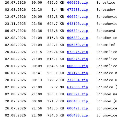
20.07.2026
00:09
429.5 KB
606260.zip
Bohostice
02.08.2026
21:10
1.4 MB
675288.zip
Bohosudov
12.07.2026
20:09
432.3 KB
606294.zip
Bohouňovi
23.11.2025
21:56
694.7 KB
643190.zip
Bohouňovi
06.07.2026
01:36
443.6 KB
606324.zip
Bohousová
02.08.2026
21:09
516.8 KB
606332.zip
Bohučovic
02.08.2026
21:09
382.1 KB
606359.zip
Bohumileč
20.04.2026
21:15
259.4 KB
672076.zip
Bohumilic
02.08.2026
21:09
615.1 KB
606375.zip
Bohumilic
20.07.2026
00:09
864.5 KB
606383.zip
Bohumilic
06.07.2026
01:41
550.1 KB
787175.zip
Bohunice 
20.07.2026
00:13
379.2 KB
772054.zip
Bohunice 
02.08.2026
21:09
2.2 MB
612006.zip
Bohunice 
02.08.2026
21:09
366.1 KB
606391.zip
Bohuňov n
20.07.2026
00:09
371.7 KB
606405.zip
Bohuňov [
26.07.2026
21:56
348.5 KB
606421.zip
Bohuňovic
02.08.2026
21:09
784.6 KB
606430.zip
Bohuňovic