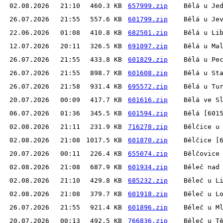
02.08.2026
21:10
460.3 KB
657999.zip
Bělá u Je
26.07.2026
21:55
557.6 KB
601799.zip
Bělá u Je
22.06.2026
01:08
410.8 KB
682501.zip
Bělá u Li
12.07.2026
20:11
326.5 KB
691097.zip
Bělá u Ma
26.07.2026
21:55
433.8 KB
601829.zip
Bělá u Pe
26.07.2026
21:55
898.7 KB
601608.zip
Bělá u St
26.07.2026
21:58
931.4 KB
695572.zip
Bělá u Tu
20.07.2026
00:09
417.7 KB
601616.zip
Bělá ve S
06.07.2026
01:36
345.5 KB
601594.zip
Bělá [601
02.08.2026
21:11
231.9 KB
716278.zip
Bělčice u
02.08.2026
21:08
1017.5 KB
601870.zip
Bělčice [
20.07.2026
00:11
226.4 KB
655074.zip
Bělčovice
02.08.2026
21:08
687.9 KB
601934.zip
Běleč nad
02.08.2026
21:10
429.8 KB
685232.zip
Běleč u L
02.08.2026
21:08
379.7 KB
601918.zip
Běleč u L
26.07.2026
21:55
921.4 KB
601896.zip
Běleč u M
20.07.2026
00:13
492.5 KB
766836.zip
Běleč u T