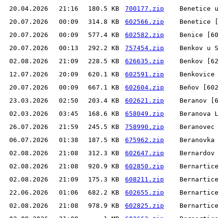
20.04.2026
21:16
180.5 KB
700177.zip
Benetice 
20.07.2026
00:09
314.8 KB
602566.zip
Benetice 
20.07.2026
00:09
577.4 KB
602582.zip
Benice [6
20.07.2026
00:13
292.2 KB
757454.zip
Benkov u 
02.08.2026
21:09
228.5 KB
626635.zip
Benkov [6
12.07.2026
20:09
620.1 KB
602591.zip
Benkovice
20.07.2026
00:09
667.1 KB
602604.zip
Beňov [60
23.03.2026
02:50
203.4 KB
602621.zip
Beranov [
02.03.2026
03:45
168.6 KB
658049.zip
Beranova 
26.07.2026
21:59
245.5 KB
758990.zip
Beranovec
06.07.2026
01:38
187.5 KB
675962.zip
Beranovka
02.08.2026
21:08
312.3 KB
602647.zip
Bernardov
02.08.2026
21:08
920.9 KB
602850.zip
Bernartic
02.08.2026
21:09
175.3 KB
608211.zip
Bernartic
22.06.2026
01:06
682.2 KB
602655.zip
Bernartic
02.08.2026
21:08
978.9 KB
602825.zip
Bernartic