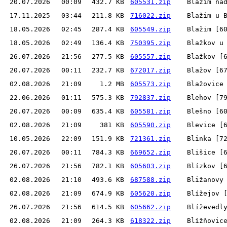
20.07.2026
00:09
432.7 KB
605531.zip
Blažim na
17.11.2025
03:44
211.8 KB
716022.zip
Blažim u 
18.05.2026
02:45
287.4 KB
605549.zip
Blažim [6
18.05.2026
02:49
136.4 KB
750395.zip
Blažkov u
26.07.2026
21:56
277.5 KB
605557.zip
Blažkov [
20.07.2026
00:11
232.7 KB
672017.zip
Blažov [6
02.08.2026
21:09
1.2 MB
605573.zip
Blažovice
22.06.2026
01:11
575.3 KB
792837.zip
Blehov [7
20.07.2026
00:09
635.4 KB
605581.zip
Blešno [6
02.08.2026
21:09
381 KB
605590.zip
Blevice [
10.05.2026
22:09
151.9 KB
721361.zip
Blinka [7
20.07.2026
00:11
784.3 KB
669652.zip
Blišice [
26.07.2026
21:56
782.1 KB
605603.zip
Blízkov [
02.08.2026
21:10
493.6 KB
687588.zip
Bližanovy
02.08.2026
21:09
674.9 KB
605620.zip
Blížejov 
26.07.2026
21:56
614.5 KB
605662.zip
Blíževedl
02.08.2026
21:09
264.3 KB
618322.zip
Blížňovic