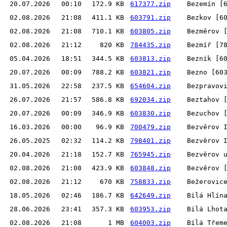
20.07.2026
00:10
172.9 KB
617377.zip
Bezemín [
02.08.2026
21:08
411.1 KB
603791.zip
Bezkov [6
02.08.2026
21:08
710.1 KB
603805.zip
Bezměrov 
02.08.2026
21:12
820 KB
784435.zip
Bezmíř [7
05.04.2026
18:51
344.5 KB
603813.zip
Bezník [6
20.07.2026
00:09
788.2 KB
603821.zip
Bezno [60
31.05.2026
22:58
237.5 KB
654604.zip
Bezpravov
26.07.2026
21:57
586.8 KB
692034.zip
Beztahov 
20.07.2026
00:09
346.9 KB
603830.zip
Bezuchov 
16.03.2026
00:00
96.9 KB
700479.zip
Bezvěrov 
26.05.2025
02:32
114.2 KB
798401.zip
Bezvěrov 
20.04.2026
21:18
152.7 KB
765945.zip
Bezvěrov 
02.08.2026
21:08
423.9 KB
603848.zip
Bezvěrov 
02.08.2026
21:12
670 KB
758833.zip
Bežerovic
18.05.2026
02:46
186.7 KB
642649.zip
Bílá Hlín
28.06.2026
23:41
357.3 KB
603953.zip
Bílá Lhot
02.08.2026
21:08
1 MB
604003.zip
Bílá Třem