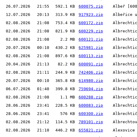
26.07.2026
21:55
592.1 KB
600075.zip
Albeř [60
12.07.2026
20:13
313.9 KB
917923.zip
Albeřice 
02.08.2026
21:08
753.4 KB
600172.zip
Albrechti
02.08.2026
21:08
821.9 KB
600229.zip
Albrechti
02.08.2026
21:08
2.2 MB
600121.zip
Albrechti
20.07.2026
00:10
430.2 KB
625981.zip
Albrechti
02.08.2026
21:08
897.6 KB
600113.zip
Albrechti
20.04.2026
21:13
82.2 KB
600091.zip
Albrechti
02.08.2026
21:11
244.9 KB
742406.zip
Albrechti
20.07.2026
00:10
365.8 KB
614980.zip
Albrechti
06.07.2026
01:40
399.8 KB
759694.zip
Albrechti
02.08.2026
21:08
1.1 MB
600288.zip
Albrechti
28.06.2026
23:41
228.5 KB
600083.zip
Albrechti
28.06.2026
23:41
576 KB
600300.zip
Albrechti
02.08.2026
21:12
114.5 KB
789101.zip
Albrechto
02.08.2026
21:10
446.2 KB
655821.zip
Alexovice