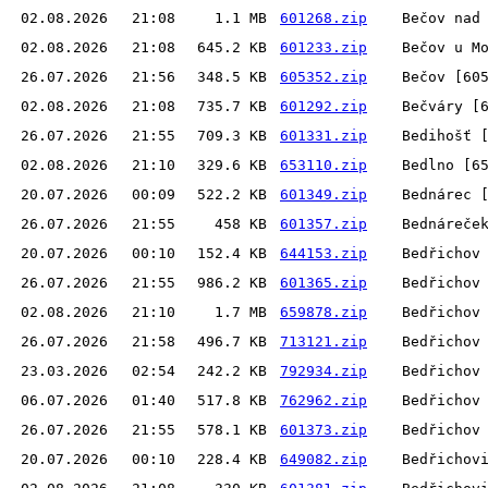
02.08.2026
21:08
1.1 MB
601268.zip
Bečov nad
02.08.2026
21:08
645.2 KB
601233.zip
Bečov u M
26.07.2026
21:56
348.5 KB
605352.zip
Bečov [60
02.08.2026
21:08
735.7 KB
601292.zip
Bečváry [
26.07.2026
21:55
709.3 KB
601331.zip
Bedihošť 
02.08.2026
21:10
329.6 KB
653110.zip
Bedlno [6
20.07.2026
00:09
522.2 KB
601349.zip
Bednárec 
26.07.2026
21:55
458 KB
601357.zip
Bednáreče
20.07.2026
00:10
152.4 KB
644153.zip
Bedřichov
26.07.2026
21:55
986.2 KB
601365.zip
Bedřichov
02.08.2026
21:10
1.7 MB
659878.zip
Bedřichov
26.07.2026
21:58
496.7 KB
713121.zip
Bedřichov
23.03.2026
02:54
242.2 KB
792934.zip
Bedřichov
06.07.2026
01:40
517.8 KB
762962.zip
Bedřichov
26.07.2026
21:55
578.1 KB
601373.zip
Bedřichov
20.07.2026
00:10
228.4 KB
649082.zip
Bedřichov