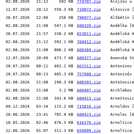
02.08.2026
21:12
502 KB
774707.zip
Alojzov u
12.07.2026
20:12
550.3 KB
719072.zip
Alšovice 
26.07.2026
22:00
256 KB
796077.zip
Alžbětín 
02.08.2026
21:08
547.1 KB
600326.zip
Andělka [
26.07.2026
21:57
330.2 KB
653811.zip
Andělská 
02.08.2026
21:12
592.1 KB
760412.zip
Andělská 
02.08.2026
21:08
806.2 KB
600369.zip
Andělská 
12.07.2026
20:09
473.7 KB
600377.zip
Anenská S
20.07.2026
00:11
402.1 KB
661511.zip
Antonínov
20.07.2026
00:13
405.3 KB
757900.zip
Antonínův
02.08.2026
21:08
190.3 KB
600393.zip
Antošovic
02.08.2026
21:08
3.2 MB
600407.zip
Archlebov
02.08.2026
21:08
343.6 KB
600415.zip
Arneštovi
09.12.2024
03:34
115.2 KB
715816.zip
Arnoldov 
28.06.2026
23:41
785.9 KB
600423.zip
Arnolec [
18.05.2026
02:46
476.5 KB
616176.zip
Arnoltice
22.06.2026
01:07
311.3 KB
650099.zip
Arnoltice