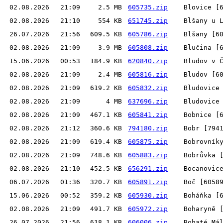
02.08.2026
21:09
2.5 MB
605735.zip
Blovice [
02.08.2026
21:10
554 KB
651745.zip
Blšany u 
26.07.2026
21:56
609.5 KB
605786.zip
Blšany [6
02.08.2026
21:09
3.9 MB
605808.zip
Blučina [
15.06.2026
00:53
184.9 KB
620840.zip
Bludov v 
02.08.2026
21:09
2.4 MB
605816.zip
Bludov [6
02.08.2026
21:09
619.2 KB
605832.zip
Bludovice
02.08.2026
21:09
4 MB
637696.zip
Bludovice
02.08.2026
21:09
467.1 KB
605841.zip
Bobnice [
02.08.2026
21:12
360.6 KB
794180.zip
Bobr [794
02.08.2026
21:09
619.4 KB
605875.zip
Bobrovník
02.08.2026
21:09
748.6 KB
605883.zip
Bobrůvka 
02.08.2026
21:10
452.5 KB
656291.zip
Bocanovic
06.07.2026
01:36
320.7 KB
605891.zip
Boč [6058
15.06.2026
00:52
359.2 KB
605930.zip
Boháňka [
02.08.2026
21:09
491.7 KB
605972.zip
Boharyně 
26.07.2026
21:56
618.1 KB
606006.zip
Bohaté Má