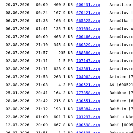
20.07.2026
00:09
460.8 KB
600431.zip
Arnoltice
08.06.2026
00:24
167.9 KB
670421.zip
Arnoltov 
06.07.2026
01:38
166.4 KB
665525.zip
Arnoštka 
06.07.2026
01:41
135.7 KB
991694.zip
Arnoštov 
20.07.2026
00:09
468.8 KB
600466.zip
Arnoštovi
02.08.2026
21:10
345.4 KB
660329.zip
Arnultovi
26.07.2026
21:57
235 KB
688380.zip
Arnultovi
02.08.2026
21:11
1.5 MB
707147.zip
Arnultovi
02.08.2026
21:11
638.9 KB
743381.zip
Arnultovi
26.07.2026
21:58
268.1 KB
704962.zip
Artolec [
02.08.2026
21:08
4.3 MB
600521.zip
Aš [60052
25.01.2026
20:41
164.3 KB
777358.zip
Babákov [
28.06.2026
23:42
215.8 KB
630551.zip
Babčice [
02.08.2026
21:12
193.1 KB
765384.zip
Babětín [
22.06.2026
01:09
601.7 KB
701297.zip
Babí u Ná
12.07.2026
20:09
667.8 KB
600598.zip
Babí [600
26.07.2026
21:55
1.3 MB
600695.zip
Babice na