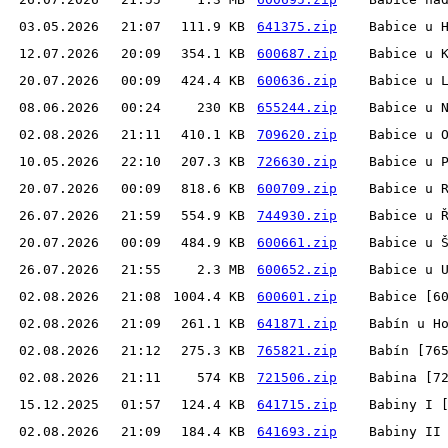
03.05.2026
21:07
111.9 KB
641375.zip
Babice u 
12.07.2026
20:09
354.1 KB
600687.zip
Babice u 
20.07.2026
00:09
424.4 KB
600636.zip
Babice u 
08.06.2026
00:24
230 KB
655244.zip
Babice u 
02.08.2026
21:11
410.1 KB
709620.zip
Babice u 
10.05.2026
22:10
207.3 KB
726630.zip
Babice u 
20.07.2026
00:09
818.6 KB
600709.zip
Babice u 
26.07.2026
21:59
554.9 KB
744930.zip
Babice u 
20.07.2026
00:09
484.9 KB
600661.zip
Babice u 
26.07.2026
21:55
2.3 MB
600652.zip
Babice u 
02.08.2026
21:08
1004.4 KB
600601.zip
Babice [6
02.08.2026
21:09
261.1 KB
641871.zip
Babín u H
02.08.2026
21:12
275.3 KB
765821.zip
Babín [76
02.08.2026
21:11
574 KB
721506.zip
Babina [7
15.12.2025
01:57
124.4 KB
641715.zip
Babiny I 
02.08.2026
21:09
184.4 KB
641693.zip
Babiny II