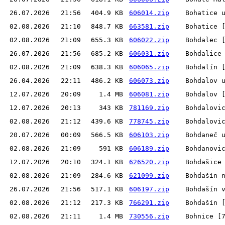
26.07.2026
21:56
404.9 KB
606014.zip
Bohatice 
02.08.2026
21:10
848.7 KB
663581.zip
Bohatice 
02.08.2026
21:09
655.3 KB
606022.zip
Bohdalec 
26.07.2026
21:56
685.2 KB
606031.zip
Bohdalice
02.08.2026
21:09
638.3 KB
606065.zip
Bohdalín 
26.04.2026
22:11
486.2 KB
606073.zip
Bohdalov 
12.07.2026
20:09
1.4 MB
606081.zip
Bohdalov 
12.07.2026
20:13
343 KB
781169.zip
Bohdalovi
02.08.2026
21:12
439.6 KB
778745.zip
Bohdalovi
20.07.2026
00:09
566.5 KB
606103.zip
Bohdaneč 
02.08.2026
21:09
591 KB
606189.zip
Bohdanovi
12.07.2026
20:10
324.1 KB
626520.zip
Bohdašice
02.08.2026
21:09
284.6 KB
621099.zip
Bohdašín 
26.07.2026
21:56
517.1 KB
606197.zip
Bohdašín 
02.08.2026
21:12
217.3 KB
766291.zip
Bohdašín 
02.08.2026
21:11
1.4 MB
730556.zip
Bohnice [