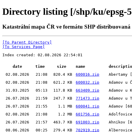
Directory listing [/shp/ku/epsg-
Katastrální mapa ČR ve formátu SHP distribuovaná
[To Parent Directory]
[To Services Page]
Index created: 02.08.2026 22:54:01
date
time
size
name
descripti
02.08.2026
21:08
820.4 KB
600016.zip
Abertamy 
02.08.2026
21:08
621.2 KB
600032.zip
Adamov u 
31.03.2025
05:13
117.8 KB
663409.zip
Adamov u 
26.07.2026
21:59
247.7 KB
771473.zip
Adamov u 
26.07.2026
21:55
1.1 MB
600041.zip
Adamov [6
02.08.2026
21:08
1.2 MB
601756.zip
Adolfovic
26.07.2026
21:57
463.7 KB
691003.zip
Ahníkov [
08.06.2026
00:25
279.4 KB
702919.zip
Alberovic