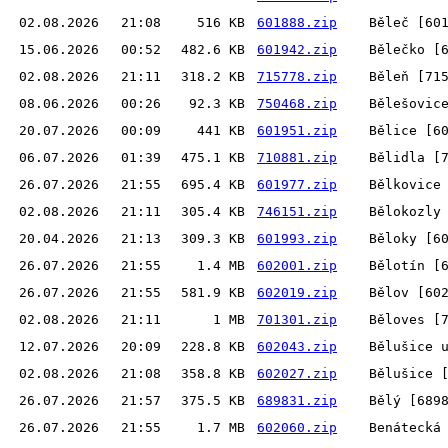
02.08.2026
21:08
516 KB
601888.zip
Běleč [60
15.06.2026
00:52
482.6 KB
601942.zip
Bělečko [
02.08.2026
21:11
318.2 KB
715778.zip
Běleň [71
08.06.2026
00:26
92.3 KB
750468.zip
Bělešovic
20.07.2026
00:09
441 KB
601951.zip
Bělice [6
06.07.2026
01:39
475.1 KB
710881.zip
Bělidla [
26.07.2026
21:55
695.4 KB
601977.zip
Bělkovice
02.08.2026
21:11
305.4 KB
746151.zip
Bělokozly
20.04.2026
21:13
309.3 KB
601993.zip
Běloky [6
26.07.2026
21:55
1.4 MB
602001.zip
Bělotín [
26.07.2026
21:55
581.9 KB
602019.zip
Bělov [60
02.08.2026
21:11
1 MB
701301.zip
Běloves [
12.07.2026
20:09
228.8 KB
602043.zip
Bělušice 
02.08.2026
21:08
358.8 KB
602027.zip
Bělušice 
26.07.2026
21:57
375.5 KB
689831.zip
Bělý [689
26.07.2026
21:55
1.7 MB
602060.zip
Benátecká