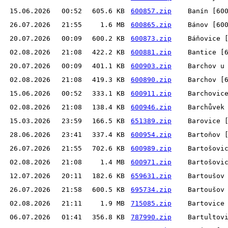
15.06.2026
00:52
605.6 KB
600857.zip
Banín [60
26.07.2026
21:55
1.6 MB
600865.zip
Bánov [60
20.07.2026
00:09
600.2 KB
600873.zip
Báňovice 
02.08.2026
21:08
422.2 KB
600881.zip
Bantice [
20.07.2026
00:09
401.1 KB
600903.zip
Barchov u
02.08.2026
21:08
419.3 KB
600890.zip
Barchov [
15.06.2026
00:52
333.1 KB
600911.zip
Barchovic
02.08.2026
21:08
138.4 KB
600946.zip
Barchůvek
15.03.2026
23:59
166.5 KB
651389.zip
Barovice 
28.06.2026
23:41
337.4 KB
600954.zip
Bartoňov 
26.07.2026
21:55
702.6 KB
600989.zip
Bartošovi
02.08.2026
21:08
1.4 MB
600971.zip
Bartošovi
12.07.2026
20:11
182.6 KB
659631.zip
Bartoušov
26.07.2026
21:58
600.5 KB
695734.zip
Bartoušov
02.08.2026
21:11
1.9 MB
715085.zip
Bartovice
06.07.2026
01:41
356.8 KB
787990.zip
Bartultov