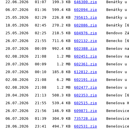
22.06.2026
01:07
199.3 KB
646300.zip
Benátky u
06.07.2026
01:36
599.4 KB
602094.zip
Benátky u
25.05.2026
02:29
226.8 KB
795615.zip
Benátky u
18.05.2026
02:45
270.2 KB
602086.zip
Benátky [
25.05.2026
02:25
218.5 KB
604976.zip
Bendovo Z
26.07.2026
21:55
711.6 KB
602132.zip
Benecko [
20.07.2026
00:09
992.4 KB
602388.zip
Benešov n
02.08.2026
21:08
1.2 MB
602451.zip
Benešov n
20.07.2026
00:09
1.2 MB
602361.zip
Benešov u
20.07.2026
00:10
185.8 KB
612812.zip
Benešov u
02.08.2026
21:08
6.2 MB
602191.zip
Benešov u
02.08.2026
21:08
1.2 MB
602477.zip
Benešov u
20.04.2026
21:13
508.3 KB
602353.zip
Benešov [
26.07.2026
21:55
539.4 KB
602515.zip
Benešova 
26.07.2026
21:56
146.9 KB
609871.zip
Benešovic
06.07.2026
01:39
304.9 KB
735728.zip
Benešovic
28.06.2026
23:41
494.7 KB
602531.zip
Benešovic