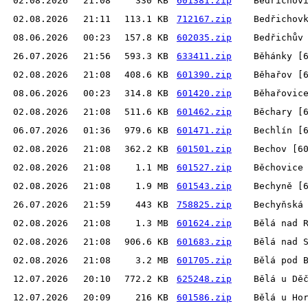
02.08.2026
21:08
330 KB
601381.zip
Bedřichov
02.08.2026
21:11
113.1 KB
712167.zip
Bedřichov
08.06.2026
00:23
157.8 KB
602035.zip
Bedřichův
26.07.2026
21:56
593.3 KB
633411.zip
Běhánky [
02.08.2026
21:08
408.6 KB
601390.zip
Běhařov [
08.06.2026
00:23
314.8 KB
601420.zip
Běhařovic
02.08.2026
21:08
511.6 KB
601462.zip
Běchary [
06.07.2026
01:36
979.6 KB
601471.zip
Bechlín [
02.08.2026
21:08
362.2 KB
601501.zip
Bechov [6
02.08.2026
21:08
1.1 MB
601527.zip
Běchovice
02.08.2026
21:08
1.9 MB
601543.zip
Bechyně [
26.07.2026
21:59
443 KB
758825.zip
Bechyňská
02.08.2026
21:08
1.3 MB
601624.zip
Bělá nad 
02.08.2026
21:08
906.6 KB
601683.zip
Bělá nad 
02.08.2026
21:08
3.2 MB
601705.zip
Bělá pod 
12.07.2026
20:10
772.2 KB
625248.zip
Bělá u Dě
12.07.2026
20:09
216 KB
601586.zip
Bělá u Ho