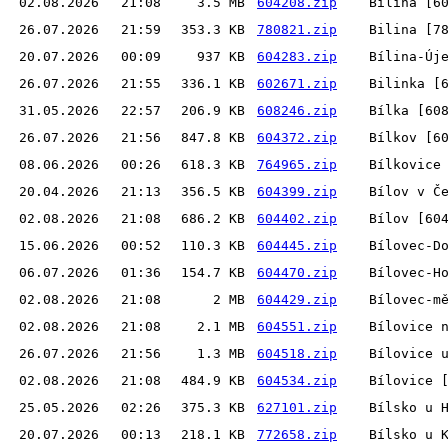
02.08.2026
21:08
3.5 MB
604208.zip
Bílina [6
26.07.2026
21:59
353.3 KB
780821.zip
Bilina [7
20.07.2026
00:09
937 KB
604283.zip
Bílina-Új
26.07.2026
21:55
336.1 KB
602671.zip
Bilinka [
31.05.2026
22:57
206.9 KB
608246.zip
Bílka [60
26.07.2026
21:56
847.8 KB
604372.zip
Bílkov [6
08.06.2026
00:26
618.3 KB
764965.zip
Bílkovice
20.04.2026
21:13
356.5 KB
604399.zip
Bílov v Č
02.08.2026
21:08
686.2 KB
604402.zip
Bílov [60
15.06.2026
00:52
110.3 KB
604445.zip
Bílovec-D
06.07.2026
01:36
154.7 KB
604470.zip
Bílovec-H
02.08.2026
21:08
2 MB
604429.zip
Bílovec-m
02.08.2026
21:08
2.1 MB
604551.zip
Bílovice 
26.07.2026
21:56
1.3 MB
604518.zip
Bílovice 
02.08.2026
21:08
484.9 KB
604534.zip
Bílovice 
25.05.2026
02:26
375.3 KB
627101.zip
Bílsko u 
20.07.2026
00:13
218.1 KB
772658.zip
Bílsko u 