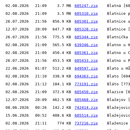
02.08.2026
21:09
3.7 MB
605247.zip
Blatná [6
02.08.2026
21:09
3.5 MB
605310.zip
Blatnice 
26.07.2026
21:56
856.9 KB
605301.zip
Blatnice 
12.07.2026
20:09
647.7 KB
605328.zip
Blatnice 
26.07.2026
21:56
775.5 KB
605344.zip
Blatnička
02.08.2026
21:09
565.5 KB
639346.zip
Blatno u 
02.08.2026
21:09
450.4 KB
605361.zip
Blatno u 
26.07.2026
21:56
453.5 KB
605433.zip
Blatno u 
22.06.2026
01:07
512.2 KB
649597.zip
Blato u H
02.08.2026
21:10
338.9 KB
694363.zip
Blato [69
02.08.2026
21:12
184.1 KB
773191.zip
Bláto [77
02.08.2026
21:09
372.9 KB
605450.zip
Blazice [
12.07.2026
20:09
462.5 KB
605468.zip
Blažejov 
08.06.2026
00:26
142.2 KB
742414.zip
Blažejovi
15.06.2026
00:52
408.6 KB
605514.zip
Blažejovi
02.08.2026
21:11
774 KB
737216.zip
Blaženice