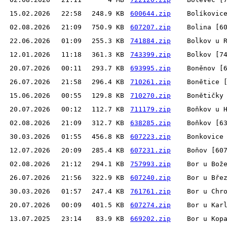
15.02.2026
22:58
248.9 KB
600644.zip
Bolíkovic
02.08.2026
21:09
750.9 KB
607207.zip
Bolina [6
22.06.2026
01:09
255.3 KB
741884.zip
Bolkov u 
12.01.2026
11:18
361.3 KB
743399.zip
Bolkov [7
20.07.2026
00:11
293.7 KB
693995.zip
Boněnov [
26.07.2026
21:58
296.4 KB
710261.zip
Bonětice 
15.06.2026
00:55
129.8 KB
710270.zip
Bonětičky
20.07.2026
00:12
112.7 KB
711179.zip
Boňkov u 
02.08.2026
21:09
312.7 KB
638285.zip
Boňkov [6
30.03.2026
01:55
456.8 KB
607223.zip
Bonkovice
12.07.2026
20:09
285.4 KB
607231.zip
Boňov [60
02.08.2026
21:12
294.1 KB
757993.zip
Bor u Bož
26.07.2026
21:56
322.9 KB
607240.zip
Bor u Bře
30.03.2026
01:57
247.4 KB
761761.zip
Bor u Chr
20.07.2026
00:09
401.5 KB
607274.zip
Bor u Kar
13.07.2025
23:14
83.9 KB
669202.zip
Bor u Kop