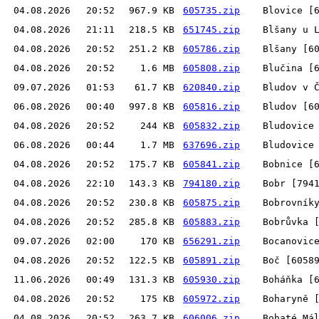
04.08.2026
20:52
967.9 KB
605735.zip
Blovice [
04.08.2026
21:11
218.5 KB
651745.zip
Blšany u 
04.08.2026
20:52
251.2 KB
605786.zip
Blšany [6
04.08.2026
20:52
1.6 MB
605808.zip
Blučina [
09.07.2026
01:53
61.7 KB
620840.zip
Bludov v 
06.08.2026
00:40
997.8 KB
605816.zip
Bludov [6
04.08.2026
20:52
244 KB
605832.zip
Bludovice
06.08.2026
00:44
1.7 MB
637696.zip
Bludovice
04.08.2026
20:52
175.7 KB
605841.zip
Bobnice [
04.08.2026
22:10
143.3 KB
794180.zip
Bobr [794
04.08.2026
20:52
230.8 KB
605875.zip
Bobrovník
04.08.2026
20:52
285.8 KB
605883.zip
Bobrůvka 
09.07.2026
02:00
170 KB
656291.zip
Bocanovic
04.08.2026
20:52
122.5 KB
605891.zip
Boč [6058
11.06.2026
00:49
131.3 KB
605930.zip
Boháňka [
04.08.2026
20:52
175 KB
605972.zip
Boharyně 
04.08.2026
20:52
263.7 KB
606006.zip
Bohaté Má