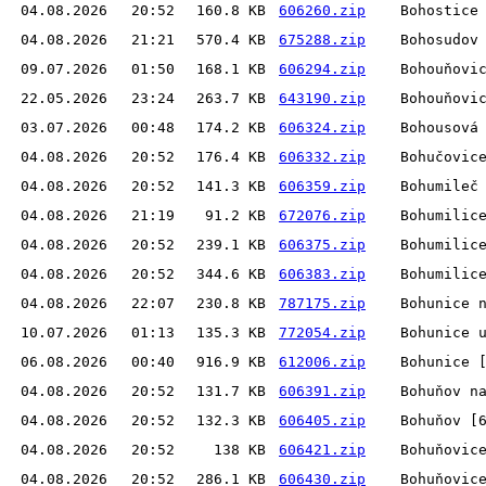
04.08.2026
20:52
160.8 KB
606260.zip
Bohostice
04.08.2026
21:21
570.4 KB
675288.zip
Bohosudov
09.07.2026
01:50
168.1 KB
606294.zip
Bohouňovi
22.05.2026
23:24
263.7 KB
643190.zip
Bohouňovi
03.07.2026
00:48
174.2 KB
606324.zip
Bohousová
04.08.2026
20:52
176.4 KB
606332.zip
Bohučovic
04.08.2026
20:52
141.3 KB
606359.zip
Bohumileč
04.08.2026
21:19
91.2 KB
672076.zip
Bohumilic
04.08.2026
20:52
239.1 KB
606375.zip
Bohumilic
04.08.2026
20:52
344.6 KB
606383.zip
Bohumilic
04.08.2026
22:07
230.8 KB
787175.zip
Bohunice 
10.07.2026
01:13
135.3 KB
772054.zip
Bohunice 
06.08.2026
00:40
916.9 KB
612006.zip
Bohunice 
04.08.2026
20:52
131.7 KB
606391.zip
Bohuňov n
04.08.2026
20:52
132.3 KB
606405.zip
Bohuňov [
04.08.2026
20:52
138 KB
606421.zip
Bohuňovic
04.08.2026
20:52
286.1 KB
606430.zip
Bohuňovic