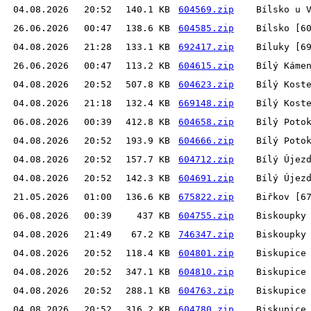
04.08.2026
20:52
140.1 KB
604569.zip
Bílsko u 
26.06.2026
00:47
138.6 KB
604585.zip
Bílsko [6
04.08.2026
21:28
133.1 KB
692417.zip
Bíluky [6
26.06.2026
00:47
113.2 KB
604615.zip
Bílý Káme
04.08.2026
20:52
507.8 KB
604623.zip
Bílý Kost
04.08.2026
21:18
132.4 KB
669148.zip
Bílý Kost
06.08.2026
00:39
412.8 KB
604658.zip
Bílý Poto
04.08.2026
20:52
193.9 KB
604666.zip
Bílý Poto
04.08.2026
20:52
157.7 KB
604712.zip
Bílý Újez
04.08.2026
20:52
142.3 KB
604691.zip
Bílý Újez
21.05.2026
01:00
136.6 KB
675822.zip
Biřkov [6
06.08.2026
00:39
437 KB
604755.zip
Biskoupky
04.08.2026
21:49
67.2 KB
746347.zip
Biskoupky
04.08.2026
20:52
118.4 KB
604801.zip
Biskupice
04.08.2026
20:52
347.1 KB
604810.zip
Biskupice
04.08.2026
20:52
288.1 KB
604763.zip
Biskupice
04.08.2026
20:52
316.2 KB
604780.zip
Biskupice