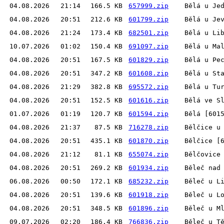
04.08.2026
21:14
166.5 KB
657999.zip
Bělá u Je
04.08.2026
20:51
212.6 KB
601799.zip
Bělá u Je
04.08.2026
21:24
173.4 KB
682501.zip
Bělá u Li
10.07.2026
01:02
150.4 KB
691097.zip
Bělá u Ma
04.08.2026
20:51
167.5 KB
601829.zip
Bělá u Pe
04.08.2026
20:51
347.2 KB
601608.zip
Bělá u St
04.08.2026
21:29
382.8 KB
695572.zip
Bělá u Tu
04.08.2026
20:51
152.5 KB
601616.zip
Bělá ve S
01.07.2026
01:19
120.7 KB
601594.zip
Bělá [601
04.08.2026
21:37
87.5 KB
716278.zip
Bělčice u
04.08.2026
20:51
435.1 KB
601870.zip
Bělčice [
04.08.2026
21:12
81.1 KB
655074.zip
Bělčovice
04.08.2026
20:51
269.2 KB
601934.zip
Běleč nad
06.08.2026
00:50
172.1 KB
685232.zip
Běleč u L
04.08.2026
20:51
139.6 KB
601918.zip
Běleč u L
04.08.2026
20:51
348.5 KB
601896.zip
Běleč u M
09.07.2026
02:20
186.4 KB
766836.zip
Běleč u T