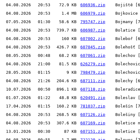
04.08.2026
20:53
72.9 KB
606936.zip
Bojiště [
04.08.2026
20:53
1.4 MB
606979.zip
Bojkovice
07.05.2026
01:30
58.6 KB
795747.zip
Bojmany [
04.08.2026
20:53
739.7 KB
606987.zip
Bolatice 
04.08.2026
20:53
160 KB
607002.zip
Boleboř [
04.08.2026
20:53
426.7 KB
607045.zip
Bolehošť 
08.05.2026
00:48
68.2 KB
607061.zip
Bolechov 
04.08.2026
21:00
81.5 KB
626279.zip
Bolechovi
28.05.2026
01:15
9 KB
798479.zip
Bolechovi
04.08.2026
21:26
204.6 KB
687111.zip
Bolechy [
10.07.2026
00:50
896.1 KB
607118.zip
Boleradic
01.07.2026
01:22
48.8 KB
620491.zip
Boleslav 
17.04.2026
01:15
160.2 KB
781037.zip
Bolešín [
04.08.2026
20:53
268.5 KB
607126.zip
Bolešiny 
04.08.2026
20:53
307.6 KB
607169.zip
Boletice 
13.01.2026
00:30
87 KB
607151.zip
Boletice 
06.08.2026
00:55
1.7 MB
722120.zip
Bolevec [