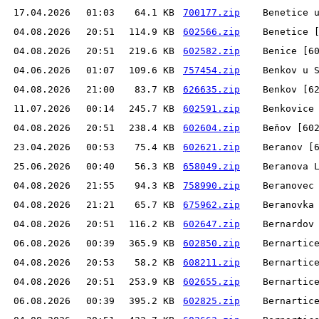
17.04.2026
01:03
64.1 KB
700177.zip
Benetice 
04.08.2026
20:51
114.9 KB
602566.zip
Benetice 
04.08.2026
20:51
219.6 KB
602582.zip
Benice [6
04.06.2026
01:07
109.6 KB
757454.zip
Benkov u 
04.08.2026
21:00
83.7 KB
626635.zip
Benkov [6
11.07.2026
00:14
245.7 KB
602591.zip
Benkovice
04.08.2026
20:51
238.4 KB
602604.zip
Beňov [60
23.04.2026
00:53
75.4 KB
602621.zip
Beranov [
25.06.2026
00:40
56.3 KB
658049.zip
Beranova 
04.08.2026
21:55
94.3 KB
758990.zip
Beranovec
04.08.2026
21:21
65.7 KB
675962.zip
Beranovka
04.08.2026
20:51
116.2 KB
602647.zip
Bernardov
06.08.2026
00:39
365.9 KB
602850.zip
Bernartic
04.08.2026
20:53
58.2 KB
608211.zip
Bernartic
04.08.2026
20:51
253.9 KB
602655.zip
Bernartic
06.08.2026
00:39
395.2 KB
602825.zip
Bernartic