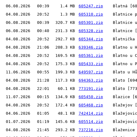
06.08.2026
00:39
1.4 MB
605247.zip
Blatná [6
04.08.2026
20:52
1.3 MB
605310.zip
Blatnice 
06.08.2026
00:39
320.7 KB
605301.zip
Blatnice 
06.08.2026
00:40
231.3 KB
605328.zip
Blatnice 
04.08.2026
20:52
292.7 KB
605344.zip
Blatnička
04.08.2026
21:06
208.3 KB
639346.zip
Blatno u 
04.08.2026
20:52
169.5 KB
605361.zip
Blatno u 
04.08.2026
20:52
175.3 KB
605433.zip
Blatno u 
11.06.2026
00:55
199.3 KB
649597.zip
Blato u H
04.08.2026
21:28
117.3 KB
694363.zip
Blato [69
04.08.2026
22:01
60.1 KB
773191.zip
Bláto [77
11.07.2026
00:15
134.9 KB
605450.zip
Blazice [
04.08.2026
20:52
172.4 KB
605468.zip
Blažejov 
04.06.2026
01:05
48.1 KB
742414.zip
Blažejovi
01.07.2026
01:19
145.6 KB
605514.zip
Blažejovi
04.08.2026
21:45
293.2 KB
737216.zip
Blaženice