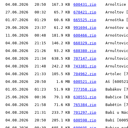
04.08.2026
20:50
167.3 KB
600431.zip
Arnoltice
27.06.2026
00:32
65.7 KB
670421.zip
Arnoltov 
01.07.2026
01:29
60.6 KB
665525.zip
Arnoštka 
29.06.2026
23:37
61.2 KB
991694.zip
Arnoštov 
11.06.2026
00:48
181.9 KB
600466.zip
Arnoštovi
04.08.2026
21:15
146.2 KB
660329.zip
Arnultovi
04.08.2026
21:26
93.2 KB
688380.zip
Arnultovi
04.08.2026
21:34
638.5 KB
707147.zip
Arnultovi
04.08.2026
21:48
242.2 KB
743381.zip
Arnultovi
04.08.2026
21:33
105.5 KB
704962.zip
Artolec [
04.08.2026
20:50
1.6 MB
600521.zip
Aš [60052
01.05.2026
01:23
51.9 KB
777358.zip
Babákov [
25.06.2026
00:36
79.1 KB
630551.zip
Babčice [
04.08.2026
21:58
71.6 KB
765384.zip
Babětín [
04.08.2026
21:31
233.7 KB
701297.zip
Babí u Ná
04.08.2026
20:50
285.1 KB
600598.zip
Babí [600
06.08.2026
00:39
605.5 KB
600695.zip
Babice na