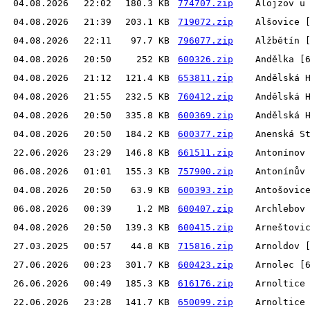
04.08.2026
22:02
180.3 KB
774707.zip
Alojzov u
04.08.2026
21:39
203.1 KB
719072.zip
Alšovice 
04.08.2026
22:11
97.7 KB
796077.zip
Alžbětín 
04.08.2026
20:50
252 KB
600326.zip
Andělka [
04.08.2026
21:12
121.4 KB
653811.zip
Andělská 
04.08.2026
21:55
232.5 KB
760412.zip
Andělská 
04.08.2026
20:50
335.8 KB
600369.zip
Andělská 
04.08.2026
20:50
184.2 KB
600377.zip
Anenská S
22.06.2026
23:29
146.8 KB
661511.zip
Antonínov
06.08.2026
01:01
155.3 KB
757900.zip
Antonínův
04.08.2026
20:50
63.9 KB
600393.zip
Antošovic
06.08.2026
00:39
1.2 MB
600407.zip
Archlebov
04.08.2026
20:50
139.3 KB
600415.zip
Arneštovi
27.03.2025
00:57
44.8 KB
715816.zip
Arnoldov 
27.06.2026
00:23
301.7 KB
600423.zip
Arnolec [
26.06.2026
00:49
185.3 KB
616176.zip
Arnoltice
22.06.2026
23:28
141.7 KB
650099.zip
Arnoltice