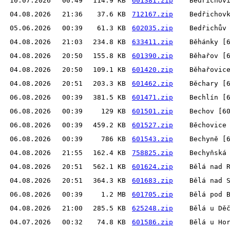
10.07.2026
00:49
114.9 KB
601381.zip
Bedřichov
04.08.2026
21:36
37.6 KB
712167.zip
Bedřichov
05.06.2026
00:39
61.3 KB
602035.zip
Bedřichův
04.08.2026
21:03
234.8 KB
633411.zip
Běhánky [
04.08.2026
20:50
155.8 KB
601390.zip
Běhařov [
04.08.2026
20:50
109.1 KB
601420.zip
Běhařovic
04.08.2026
20:51
203.3 KB
601462.zip
Běchary [
06.08.2026
00:39
381.5 KB
601471.zip
Bechlín [
06.08.2026
00:39
129 KB
601501.zip
Bechov [6
06.08.2026
00:39
459.2 KB
601527.zip
Běchovice
06.08.2026
00:39
786 KB
601543.zip
Bechyně [
04.08.2026
21:55
162.4 KB
758825.zip
Bechyňská
04.08.2026
20:51
562.1 KB
601624.zip
Bělá nad 
04.08.2026
20:51
364.3 KB
601683.zip
Bělá nad 
06.08.2026
00:39
1.2 MB
601705.zip
Bělá pod 
04.08.2026
21:00
285.5 KB
625248.zip
Bělá u Dě
04.07.2026
00:32
74.8 KB
601586.zip
Bělá u Ho