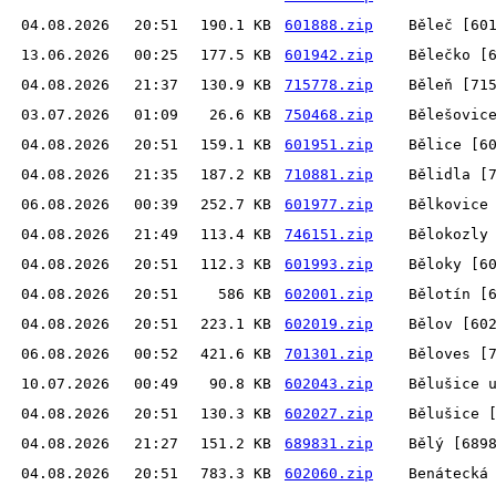
04.08.2026
20:51
190.1 KB
601888.zip
Běleč [60
13.06.2026
00:25
177.5 KB
601942.zip
Bělečko [
04.08.2026
21:37
130.9 KB
715778.zip
Běleň [71
03.07.2026
01:09
26.6 KB
750468.zip
Bělešovic
04.08.2026
20:51
159.1 KB
601951.zip
Bělice [6
04.08.2026
21:35
187.2 KB
710881.zip
Bělidla [
06.08.2026
00:39
252.7 KB
601977.zip
Bělkovice
04.08.2026
21:49
113.4 KB
746151.zip
Bělokozly
04.08.2026
20:51
112.3 KB
601993.zip
Běloky [6
04.08.2026
20:51
586 KB
602001.zip
Bělotín [
04.08.2026
20:51
223.1 KB
602019.zip
Bělov [60
06.08.2026
00:52
421.6 KB
701301.zip
Běloves [
10.07.2026
00:49
90.8 KB
602043.zip
Bělušice 
04.08.2026
20:51
130.3 KB
602027.zip
Bělušice 
04.08.2026
21:27
151.2 KB
689831.zip
Bělý [689
04.08.2026
20:51
783.3 KB
602060.zip
Benátecká