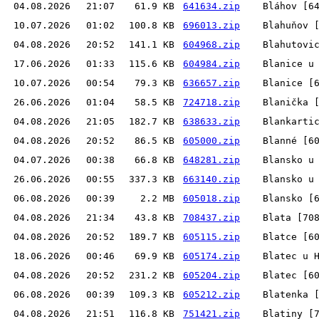
04.08.2026
21:07
61.9 KB
641634.zip
Bláhov [6
10.07.2026
01:02
100.8 KB
696013.zip
Blahuňov 
04.08.2026
20:52
141.1 KB
604968.zip
Blahutovi
17.06.2026
01:33
115.6 KB
604984.zip
Blanice u
10.07.2026
00:54
79.3 KB
636657.zip
Blanice [
26.06.2026
01:04
58.5 KB
724718.zip
Blanička 
04.08.2026
21:05
182.7 KB
638633.zip
Blankarti
04.08.2026
20:52
86.5 KB
605000.zip
Blanné [6
04.07.2026
00:38
66.8 KB
648281.zip
Blansko u
26.06.2026
00:55
337.3 KB
663140.zip
Blansko u
06.08.2026
00:39
2.2 MB
605018.zip
Blansko [
04.08.2026
21:34
43.8 KB
708437.zip
Blata [70
04.08.2026
20:52
189.7 KB
605115.zip
Blatce [6
18.06.2026
00:46
69.9 KB
605174.zip
Blatec u 
04.08.2026
20:52
231.2 KB
605204.zip
Blatec [6
06.08.2026
00:39
109.3 KB
605212.zip
Blatenka 
04.08.2026
21:51
116.8 KB
751421.zip
Blatiny [