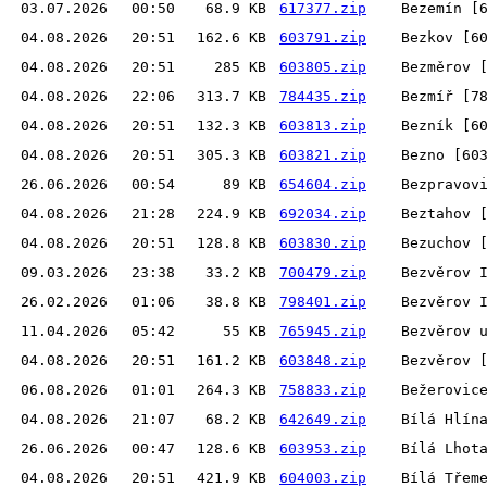
03.07.2026
00:50
68.9 KB
617377.zip
Bezemín [
04.08.2026
20:51
162.6 KB
603791.zip
Bezkov [6
04.08.2026
20:51
285 KB
603805.zip
Bezměrov 
04.08.2026
22:06
313.7 KB
784435.zip
Bezmíř [7
04.08.2026
20:51
132.3 KB
603813.zip
Bezník [6
04.08.2026
20:51
305.3 KB
603821.zip
Bezno [60
26.06.2026
00:54
89 KB
654604.zip
Bezpravov
04.08.2026
21:28
224.9 KB
692034.zip
Beztahov 
04.08.2026
20:51
128.8 KB
603830.zip
Bezuchov 
09.03.2026
23:38
33.2 KB
700479.zip
Bezvěrov 
26.02.2026
01:06
38.8 KB
798401.zip
Bezvěrov 
11.04.2026
05:42
55 KB
765945.zip
Bezvěrov 
04.08.2026
20:51
161.2 KB
603848.zip
Bezvěrov 
06.08.2026
01:01
264.3 KB
758833.zip
Bežerovic
04.08.2026
21:07
68.2 KB
642649.zip
Bílá Hlín
26.06.2026
00:47
128.6 KB
603953.zip
Bílá Lhot
04.08.2026
20:51
421.9 KB
604003.zip
Bílá Třem