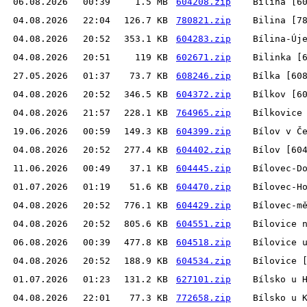
06.08.2026
00:39
1.5 MB
604208.zip
Bílina [6
04.08.2026
22:04
126.7 KB
780821.zip
Bilina [7
04.08.2026
20:52
353.1 KB
604283.zip
Bílina-Új
04.08.2026
20:51
119 KB
602671.zip
Bilinka [
27.05.2026
01:37
73.7 KB
608246.zip
Bílka [60
04.08.2026
20:52
346.5 KB
604372.zip
Bílkov [6
04.08.2026
21:57
228.1 KB
764965.zip
Bílkovice
19.06.2026
00:59
149.3 KB
604399.zip
Bílov v Č
04.08.2026
20:52
277.4 KB
604402.zip
Bílov [60
11.06.2026
00:49
37.1 KB
604445.zip
Bílovec-D
01.07.2026
01:19
51.6 KB
604470.zip
Bílovec-H
04.08.2026
20:52
776.1 KB
604429.zip
Bílovec-m
04.08.2026
20:52
805.6 KB
604551.zip
Bílovice 
06.08.2026
00:39
477.8 KB
604518.zip
Bílovice 
04.08.2026
20:52
188.9 KB
604534.zip
Bílovice 
01.07.2026
01:23
131.2 KB
627101.zip
Bílsko u 
04.08.2026
22:01
77.3 KB
772658.zip
Bílsko u 