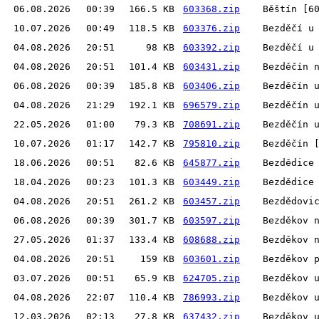
06.08.2026
00:39
166.5 KB
603368.zip
Běštín [6
10.07.2026
00:49
118.5 KB
603376.zip
Bezděčí u
04.08.2026
20:51
98 KB
603392.zip
Bezděčí u
04.08.2026
20:51
101.4 KB
603431.zip
Bezděčín 
06.08.2026
00:39
185.8 KB
603406.zip
Bezděčín 
04.08.2026
21:29
192.1 KB
696579.zip
Bezděčín 
22.05.2026
01:00
79.3 KB
708691.zip
Bezděčín 
10.07.2026
01:17
142.7 KB
795810.zip
Bezděčín 
18.06.2026
00:51
82.6 KB
645877.zip
Bezdědice
18.04.2026
00:23
101.3 KB
603449.zip
Bezdědice
04.08.2026
20:51
261.2 KB
603457.zip
Bezdědovi
06.08.2026
00:39
301.7 KB
603597.zip
Bezděkov 
27.05.2026
01:37
133.4 KB
608688.zip
Bezděkov 
04.08.2026
20:51
159 KB
603601.zip
Bezděkov 
03.07.2026
00:51
65.9 KB
624705.zip
Bezděkov 
04.08.2026
22:07
110.4 KB
786993.zip
Bezděkov 
12.03.2026
02:13
27.8 KB
637432.zip
Bezděkov 