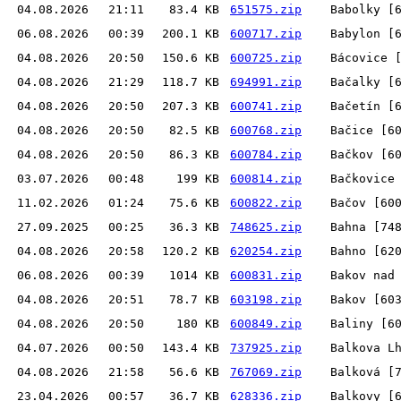
04.08.2026
21:11
83.4 KB
651575.zip
Babolky [
06.08.2026
00:39
200.1 KB
600717.zip
Babylon [
04.08.2026
20:50
150.6 KB
600725.zip
Bácovice 
04.08.2026
21:29
118.7 KB
694991.zip
Bačalky [
04.08.2026
20:50
207.3 KB
600741.zip
Bačetín [
04.08.2026
20:50
82.5 KB
600768.zip
Bačice [6
04.08.2026
20:50
86.3 KB
600784.zip
Bačkov [6
03.07.2026
00:48
199 KB
600814.zip
Bačkovice
11.02.2026
01:24
75.6 KB
600822.zip
Bačov [60
27.09.2025
00:25
36.3 KB
748625.zip
Bahna [74
04.08.2026
20:58
120.2 KB
620254.zip
Bahno [62
06.08.2026
00:39
1014 KB
600831.zip
Bakov nad
04.08.2026
20:51
78.7 KB
603198.zip
Bakov [60
04.08.2026
20:50
180 KB
600849.zip
Baliny [6
04.07.2026
00:50
143.4 KB
737925.zip
Balkova L
04.08.2026
21:58
56.6 KB
767069.zip
Balková [
23.04.2026
00:57
36.7 KB
628336.zip
Balkovy [