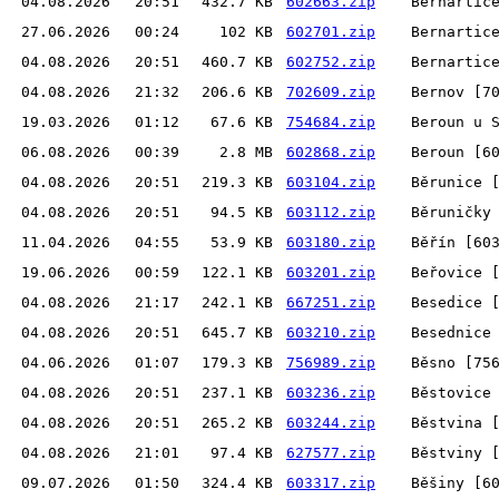
04.08.2026
20:51
432.7 KB
602663.zip
Bernartic
27.06.2026
00:24
102 KB
602701.zip
Bernartic
04.08.2026
20:51
460.7 KB
602752.zip
Bernartic
04.08.2026
21:32
206.6 KB
702609.zip
Bernov [7
19.03.2026
01:12
67.6 KB
754684.zip
Beroun u 
06.08.2026
00:39
2.8 MB
602868.zip
Beroun [6
04.08.2026
20:51
219.3 KB
603104.zip
Běrunice 
04.08.2026
20:51
94.5 KB
603112.zip
Běruničky
11.04.2026
04:55
53.9 KB
603180.zip
Běřín [60
19.06.2026
00:59
122.1 KB
603201.zip
Beřovice 
04.08.2026
21:17
242.1 KB
667251.zip
Besedice 
04.08.2026
20:51
645.7 KB
603210.zip
Besednice
04.06.2026
01:07
179.3 KB
756989.zip
Běsno [75
04.08.2026
20:51
237.1 KB
603236.zip
Běstovice
04.08.2026
20:51
265.2 KB
603244.zip
Běstvina 
04.08.2026
21:01
97.4 KB
627577.zip
Běstviny 
09.07.2026
01:50
324.4 KB
603317.zip
Běšiny [6