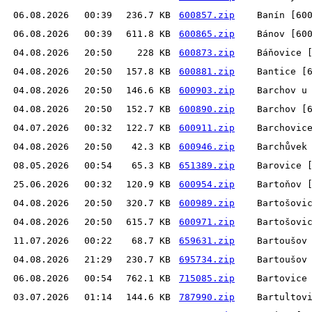
06.08.2026
00:39
236.7 KB
600857.zip
Banín [60
06.08.2026
00:39
611.8 KB
600865.zip
Bánov [60
04.08.2026
20:50
228 KB
600873.zip
Báňovice 
04.08.2026
20:50
157.8 KB
600881.zip
Bantice [
04.08.2026
20:50
146.6 KB
600903.zip
Barchov u
04.08.2026
20:50
152.7 KB
600890.zip
Barchov [
04.07.2026
00:32
122.7 KB
600911.zip
Barchovic
04.08.2026
20:50
42.3 KB
600946.zip
Barchůvek
08.05.2026
00:54
65.3 KB
651389.zip
Barovice 
25.06.2026
00:32
120.9 KB
600954.zip
Bartoňov 
04.08.2026
20:50
320.7 KB
600989.zip
Bartošovi
04.08.2026
20:50
615.7 KB
600971.zip
Bartošovi
11.07.2026
00:22
68.7 KB
659631.zip
Bartoušov
04.08.2026
21:29
230.7 KB
695734.zip
Bartoušov
06.08.2026
00:54
762.1 KB
715085.zip
Bartovice
03.07.2026
01:14
144.6 KB
787990.zip
Bartultov