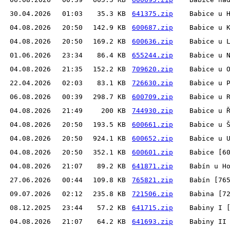
30.04.2026
01:03
35.3 KB
641375.zip
Babice u 
04.08.2026
20:50
142.9 KB
600687.zip
Babice u 
04.08.2026
20:50
169.2 KB
600636.zip
Babice u 
01.06.2026
23:34
86.4 KB
655244.zip
Babice u 
04.08.2026
21:35
152.2 KB
709620.zip
Babice u 
22.04.2026
02:03
83.1 KB
726630.zip
Babice u 
06.08.2026
00:39
298.7 KB
600709.zip
Babice u 
04.08.2026
21:49
200 KB
744930.zip
Babice u 
04.08.2026
20:50
193.5 KB
600661.zip
Babice u 
04.08.2026
20:50
924.1 KB
600652.zip
Babice u 
04.08.2026
20:50
352.1 KB
600601.zip
Babice [6
04.08.2026
21:07
89.2 KB
641871.zip
Babín u H
27.06.2026
00:44
109.8 KB
765821.zip
Babín [76
09.07.2026
02:12
235.8 KB
721506.zip
Babina [7
08.12.2025
23:44
57.2 KB
641715.zip
Babiny I 
04.08.2026
21:07
64.2 KB
641693.zip
Babiny II