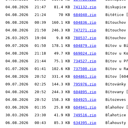
04.08.2026
21:47
81.4 KB
741132.zip
Biskupice
04.08.2026
21:24
70 KB
684040.zip
Bitětice 
06.08.2026
00:39
160.1 KB
604836.zip
Bítouchov
04.08.2026
21:50
246.3 KB
747271.zip
Bítouchov
26.03.2025
19:04
9.8 KB
780537.zip
Bítouchov
09.07.2026
01:50
178.1 KB
604879.zip
Bítov u B
04.08.2026
21:18
49.7 KB
669024.zip
Bítov u K
04.08.2026
21:44
75.1 KB
734527.zip
Bítov u P
01.07.2026
01:41
102.6 KB
737500.zip
Bítov u R
04.08.2026
20:52
331.4 KB
604861.zip
Bítov [60
09.07.2026
02:25
144.3 KB
795976.zip
Bítovánky
04.08.2026
20:52
244.3 KB
604895.zip
Bítovany 
04.08.2026
20:52
158.3 KB
604925.zip
Bitozeves
03.06.2026
01:35
25.8 KB
604941.zip
Blahoňov 
30.03.2026
23:30
41.9 KB
749516.zip
Blahotice
06.08.2026
00:43
85.3 KB
634395.zip
Blahousty