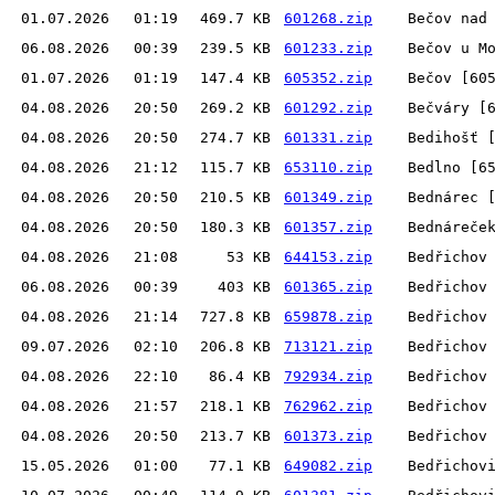
01.07.2026
01:19
469.7 KB
601268.zip
Bečov nad
06.08.2026
00:39
239.5 KB
601233.zip
Bečov u M
01.07.2026
01:19
147.4 KB
605352.zip
Bečov [60
04.08.2026
20:50
269.2 KB
601292.zip
Bečváry [
04.08.2026
20:50
274.7 KB
601331.zip
Bedihošť 
04.08.2026
21:12
115.7 KB
653110.zip
Bedlno [6
04.08.2026
20:50
210.5 KB
601349.zip
Bednárec 
04.08.2026
20:50
180.3 KB
601357.zip
Bednáreče
04.08.2026
21:08
53 KB
644153.zip
Bedřichov
06.08.2026
00:39
403 KB
601365.zip
Bedřichov
04.08.2026
21:14
727.8 KB
659878.zip
Bedřichov
09.07.2026
02:10
206.8 KB
713121.zip
Bedřichov
04.08.2026
22:10
86.4 KB
792934.zip
Bedřichov
04.08.2026
21:57
218.1 KB
762962.zip
Bedřichov
04.08.2026
20:50
213.7 KB
601373.zip
Bedřichov
15.05.2026
01:00
77.1 KB
649082.zip
Bedřichov