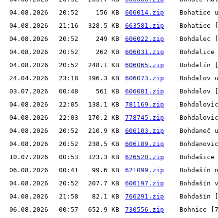
04.08.2026
20:52
156 KB
606014.zip
Bohatice 
04.08.2026
21:16
328.5 KB
663581.zip
Bohatice 
04.08.2026
20:52
249 KB
606022.zip
Bohdalec 
04.08.2026
20:52
262 KB
606031.zip
Bohdalice
04.08.2026
20:52
248.1 KB
606065.zip
Bohdalín 
24.04.2026
23:18
196.3 KB
606073.zip
Bohdalov 
03.07.2026
00:48
561 KB
606081.zip
Bohdalov 
04.08.2026
22:05
138.1 KB
781169.zip
Bohdalovi
04.08.2026
22:03
170.2 KB
778745.zip
Bohdalovi
04.08.2026
20:52
210.9 KB
606103.zip
Bohdaneč 
04.08.2026
20:52
238.5 KB
606189.zip
Bohdanovi
10.07.2026
00:53
123.3 KB
626520.zip
Bohdašice
06.08.2026
00:41
99.6 KB
621099.zip
Bohdašín 
04.08.2026
20:52
207.7 KB
606197.zip
Bohdašín 
04.08.2026
21:58
82.1 KB
766291.zip
Bohdašín 
06.08.2026
00:57
652.9 KB
730556.zip
Bohnice [