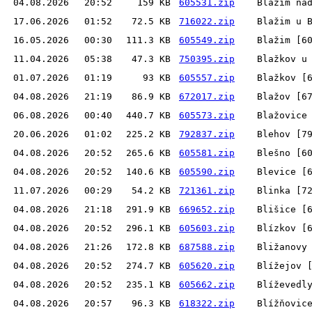
04.08.2026
20:52
159 KB
605531.zip
Blažim na
17.06.2026
01:52
72.5 KB
716022.zip
Blažim u 
16.05.2026
00:30
111.3 KB
605549.zip
Blažim [6
11.04.2026
05:38
47.3 KB
750395.zip
Blažkov u
01.07.2026
01:19
93 KB
605557.zip
Blažkov [
04.08.2026
21:19
86.9 KB
672017.zip
Blažov [6
06.08.2026
00:40
440.7 KB
605573.zip
Blažovice
20.06.2026
01:02
225.2 KB
792837.zip
Blehov [7
04.08.2026
20:52
265.6 KB
605581.zip
Blešno [6
04.08.2026
20:52
140.6 KB
605590.zip
Blevice [
11.07.2026
00:29
54.2 KB
721361.zip
Blinka [7
04.08.2026
21:18
291.9 KB
669652.zip
Blišice [
04.08.2026
20:52
296.1 KB
605603.zip
Blízkov [
04.08.2026
21:26
172.8 KB
687588.zip
Bližanovy
04.08.2026
20:52
274.7 KB
605620.zip
Blížejov 
04.08.2026
20:52
235.1 KB
605662.zip
Blíževedl
04.08.2026
20:57
96.3 KB
618322.zip
Blížňovic