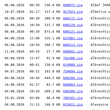
06.08.2026
00:39
236.9 KB
600075.zip
Albeř [60
10.07.2026
01:17
157.4 KB
917923.zip
Albeřice 
06.08.2026
00:39
280.9 KB
600172.zip
Albrechti
04.08.2026
20:50
315.7 KB
600229.zip
Albrechti
06.08.2026
00:39
873.6 KB
600121.zip
Albrechti
04.08.2026
21:00
155.1 KB
625981.zip
Albrechti
04.08.2026
20:50
348.7 KB
600113.zip
Albrechti
11.04.2026
04:54
27.7 KB
600091.zip
Albrechti
04.08.2026
21:47
92.9 KB
742406.zip
Albrechti
06.08.2026
00:41
150.6 KB
614980.zip
Albrechti
04.07.2026
00:52
163.8 KB
759694.zip
Albrechti
04.08.2026
20:50
449.5 KB
600288.zip
Albrechti
24.06.2026
01:27
83.7 KB
600083.zip
Albrechti
04.08.2026
20:50
209.2 KB
600300.zip
Albrechti
19.02.2026
03:00
48.4 KB
789101.zip
Albrechto
04.08.2026
21:13
146.9 KB
655821.zip
Alexovice