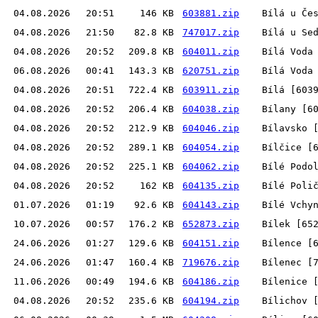
04.08.2026
20:51
146 KB
603881.zip
Bílá u Če
04.08.2026
21:50
82.8 KB
747017.zip
Bílá u Se
04.08.2026
20:52
209.8 KB
604011.zip
Bílá Voda
06.08.2026
00:41
143.3 KB
620751.zip
Bílá Voda
04.08.2026
20:51
722.4 KB
603911.zip
Bílá [603
04.08.2026
20:52
206.4 KB
604038.zip
Bílany [6
04.08.2026
20:52
212.9 KB
604046.zip
Bílavsko 
04.08.2026
20:52
289.1 KB
604054.zip
Bílčice [
04.08.2026
20:52
225.1 KB
604062.zip
Bílé Podo
04.08.2026
20:52
162 KB
604135.zip
Bílé Poli
01.07.2026
01:19
92.6 KB
604143.zip
Bílé Vchy
10.07.2026
00:57
176.2 KB
652873.zip
Bílek [65
24.06.2026
01:27
129.6 KB
604151.zip
Bílence [
24.06.2026
01:47
160.4 KB
719676.zip
Bílenec [
11.06.2026
00:49
194.6 KB
604186.zip
Bílenice 
04.08.2026
20:52
235.6 KB
604194.zip
Bílichov 