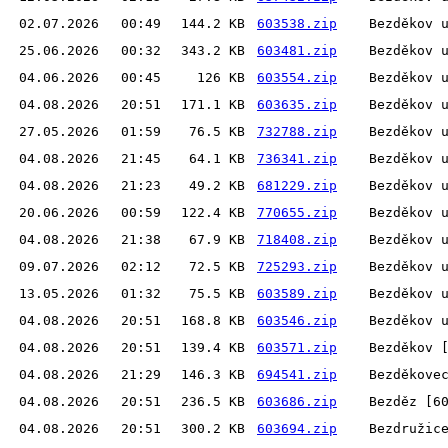
02.07.2026
00:49
144.2 KB
603538.zip
Bezděkov 
25.06.2026
00:32
343.2 KB
603481.zip
Bezděkov 
04.06.2026
00:45
126 KB
603554.zip
Bezděkov 
04.08.2026
20:51
171.1 KB
603635.zip
Bezděkov 
27.05.2026
01:59
76.5 KB
732788.zip
Bezděkov 
04.08.2026
21:45
64.1 KB
736341.zip
Bezděkov 
04.08.2026
21:23
49.2 KB
681229.zip
Bezděkov 
20.06.2026
00:59
122.4 KB
770655.zip
Bezděkov 
04.08.2026
21:38
67.9 KB
718408.zip
Bezděkov 
09.07.2026
02:12
72.5 KB
725293.zip
Bezděkov 
13.05.2026
01:32
75.5 KB
603589.zip
Bezděkov 
04.08.2026
20:51
168.8 KB
603546.zip
Bezděkov 
04.08.2026
20:51
139.4 KB
603571.zip
Bezděkov 
04.08.2026
21:29
146.3 KB
694541.zip
Bezděkove
04.08.2026
20:51
236.5 KB
603686.zip
Bezděz [6
04.08.2026
20:51
300.2 KB
603694.zip
Bezdružic