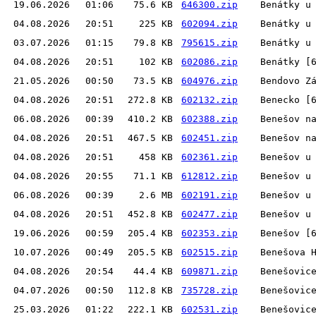
19.06.2026
01:06
75.6 KB
646300.zip
Benátky u
04.08.2026
20:51
225 KB
602094.zip
Benátky u
03.07.2026
01:15
79.8 KB
795615.zip
Benátky u
04.08.2026
20:51
102 KB
602086.zip
Benátky [
21.05.2026
00:50
73.5 KB
604976.zip
Bendovo Z
04.08.2026
20:51
272.8 KB
602132.zip
Benecko [
06.08.2026
00:39
410.2 KB
602388.zip
Benešov n
04.08.2026
20:51
467.5 KB
602451.zip
Benešov n
04.08.2026
20:51
458 KB
602361.zip
Benešov u
04.08.2026
20:55
71.1 KB
612812.zip
Benešov u
06.08.2026
00:39
2.6 MB
602191.zip
Benešov u
04.08.2026
20:51
452.8 KB
602477.zip
Benešov u
19.06.2026
00:59
205.4 KB
602353.zip
Benešov [
10.07.2026
00:49
205.5 KB
602515.zip
Benešova 
04.08.2026
20:54
44.4 KB
609871.zip
Benešovic
04.07.2026
00:50
112.8 KB
735728.zip
Benešovic
25.03.2026
01:22
222.1 KB
602531.zip
Benešovic