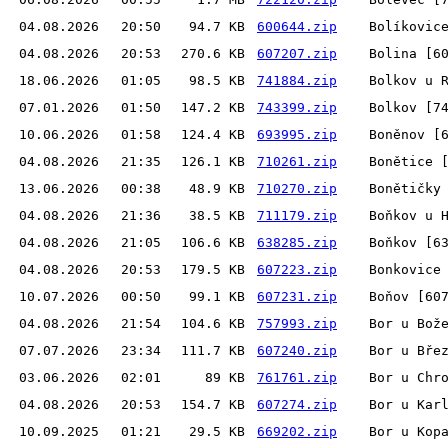
04.08.2026
20:50
94.7 KB
600644.zip
Bolíkovic
04.08.2026
20:53
270.6 KB
607207.zip
Bolina [6
18.06.2026
01:05
98.5 KB
741884.zip
Bolkov u 
07.01.2026
01:50
147.2 KB
743399.zip
Bolkov [7
10.06.2026
01:58
124.4 KB
693995.zip
Boněnov [
04.08.2026
21:35
126.1 KB
710261.zip
Bonětice 
13.06.2026
00:38
48.9 KB
710270.zip
Bonětičky
04.08.2026
21:36
38.5 KB
711179.zip
Boňkov u 
04.08.2026
21:05
106.6 KB
638285.zip
Boňkov [6
04.08.2026
20:53
179.5 KB
607223.zip
Bonkovice
10.07.2026
00:50
99.1 KB
607231.zip
Boňov [60
04.08.2026
21:54
104.6 KB
757993.zip
Bor u Bož
07.07.2026
23:34
111.7 KB
607240.zip
Bor u Bře
03.06.2026
02:01
89 KB
761761.zip
Bor u Chr
04.08.2026
20:53
154.7 KB
607274.zip
Bor u Kar
10.09.2025
01:21
29.5 KB
669202.zip
Bor u Kop