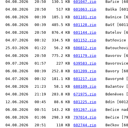
04.08.2026
20:50
130.1 KB
601047.zip
Bařice [6
04.08.2026
20:50
517 KB
601063.zip
Baška [60
06.08.2026
00:39
185.1 KB
601101.zip
Bašnice [
06.08.2026
00:39
485.5 KB
601128.zip
Bašť [601
04.08.2026
20:50
876.4 KB
601144.zip
Batelov [
04.07.2026
00:32
334.5 KB
601152.zip
Batňovice
25.03.2026
01:22
56.2 KB
606812.zip
Batouchov
04.08.2026
20:50
775.2 KB
601179.zip
Bavorov [
09.07.2026
01:57
227 KB
639583.zip
Bavorovic
06.08.2026
00:39
252.8 KB
601209.zip
Bavory [6
04.07.2026
00:32
181.1 KB
601217.zip
Bavoryně 
04.08.2026
21:23
58.1 KB
680109.zip
Bažantov 
04.08.2026
21:19
283.8 KB
671975.zip
Bdeněves 
12.06.2026
00:45
88.6 KB
601225.zip
Bdín [601
06.08.2026
00:51
143.2 KB
691267.zip
Bečice na
06.08.2026
01:06
298.3 KB
797014.zip
Bečice [7
04.08.2026
20:51
118 KB
602744.zip
Bečkov [6