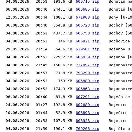
04.08.2026
20:53
193.6 KB
606715.zip
Bohutín n
06.08.2026
00:40
244.1 KB
606685.zip
Bohutín [
12.05.2026
00:44
108.1 KB
671908.zip
Bohy [671
06.08.2026
00:40
354.8 KB
606723.zip
Bochoř [6
04.08.2026
20:53
437.7 KB
606758.zip
Bochov [6
04.08.2026
20:53
146 KB
606821.zip
Bochovice
29.05.2026
23:14
54.6 KB
629561.zip
Bojanov u
04.08.2026
20:53
229.2 KB
606839.zip
Bojanov [
04.08.2026
21:45
150.6 KB
737097.zip
Bojanovic
06.06.2026
00:57
71.8 KB
793299.zip
Bojanovic
04.08.2026
20:53
153 KB
606880.zip
Bojanovic
04.08.2026
20:53
174.3 KB
606863.zip
Bojanovic
06.08.2026
00:40
81.8 KB
607291.zip
Boječnice
24.06.2026
01:27
192.8 KB
602680.zip
Bojenice 
10.06.2026
01:44
52.9 KB
606898.zip
Boješice 
04.08.2026
20:53
107.5 KB
606928.zip
Bojetice 
04.08.2026
21:59
190.1 KB
769266.zip
Bojiště u