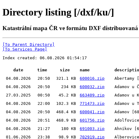
Directory listing [/dxf/ku/]
Katastrální mapa ČR ve formátu DXF distribuovaná
[To Parent Directory]
[To Services Page]
Index created: 06.08.2026 01:54:17
date
time
size
name
descripti
04.08.2026
20:50
321.1 KB
600016.zip
Abertamy 
04.08.2026
20:50
234 KB
600032.zip
Adamov u 
27.03.2025
00:50
45.2 KB
663409.zip
Adamov u 
04.08.2026
22:00
102.3 KB
771473.zip
Adamov u 
04.08.2026
20:50
468.4 KB
600041.zip
Adamov [6
04.08.2026
20:51
468.9 KB
601756.zip
Adolfovic
04.08.2026
21:27
180 KB
691003.zip
Ahníkov [
01.06.2026
23:38
98.9 KB
702919.zip
Alberovic